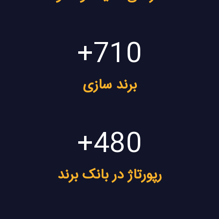
+
710
برند سازی
+
480
رپورتاژ در بانک برند