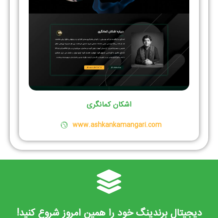
اشکان کمانگری
www.ashkankamangari.com
دیجیتال برندینگ خود را همین امروز شروع کنید!