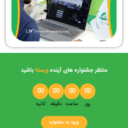
منتظر جشنواره های آینده
ویستا
باشید
00
00
00
00
روز
ساعت
دقیقه
ثانیه
ورود به جشنواره