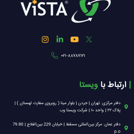
I
L
Y
n
i
o
s
n
u
۰۲۱-۸۸۷۸۷۱۲۱
t
k
t
a
e
u
g
d
b
r
i
e
| ‌
ارتباط با
ویستا
a
n
m
-
i
دفتر مرکزی: تهران | جردن | بلوار مینا ( روبروی سفارت لهستان ) |
n
پلاک ۲۲ | واحد ۱۰ | شرکت ویستا وب
دفتر عمان: مرکز بین‌المللی مسقط | خیابان 229 بین‌الفلاج | 79.80
p.o